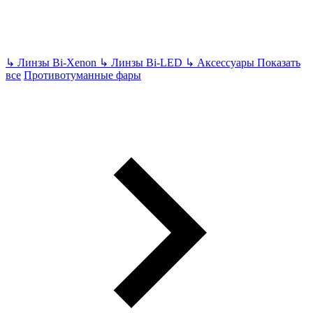
↳
Линзы Bi-Xenon
↳
Линзы Bi-LED
↳
Аксессуары
Показать
все
Противотуманные фары