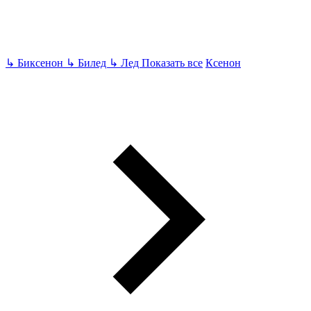
↳
Биксенон
↳
Билед
↳
Лед
Показать все
Ксенон