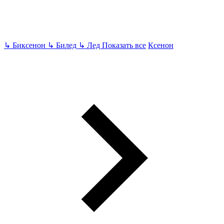
↳
Биксенон
↳
Билед
↳
Лед
Показать все
Ксенон