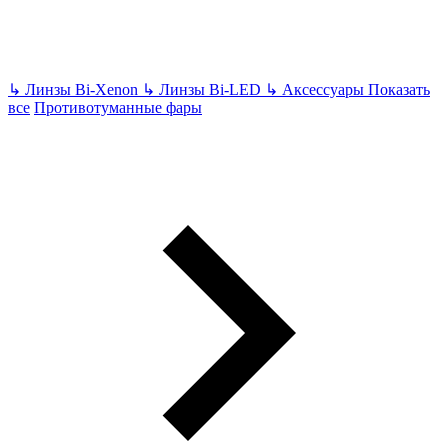
↳
Линзы Bi-Xenon
↳
Линзы Bi-LED
↳
Аксессуары
Показать
все
Противотуманные фары